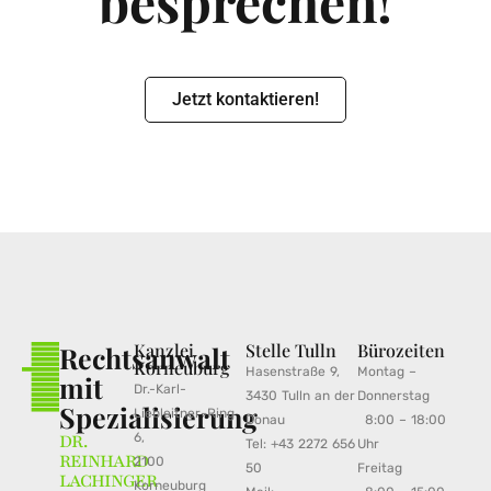
besprechen!
Jetzt kontaktieren!
Kanzlei
Stelle Tulln
Bürozeiten
Rechtsanwalt
Korneuburg
Hasenstraße 9,
Montag –
mit
Dr.-Karl-
3430 Tulln an der
Donnerstag
Spezialisierung
Liebleitner-Ring
Donau
8:00 – 18:00
DR.
6,
Tel: +43 2272 656
Uhr
REINHARD
2100
50
Freitag
LACHINGER
Korneuburg